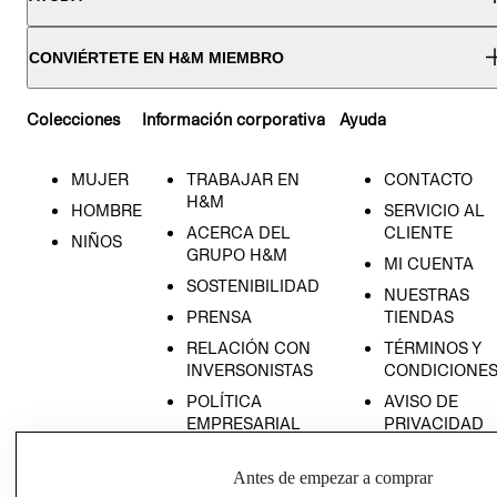
CONVIÉRTETE EN H&M MIEMBRO
Colecciones
Información corporativa
Ayuda
MUJER
TRABAJAR EN
CONTACTO
H&M
HOMBRE
SERVICIO AL
ACERCA DEL
CLIENTE
NIÑOS
GRUPO H&M
MI CUENTA
SOSTENIBILIDAD
NUESTRAS
PRENSA
TIENDAS
RELACIÓN CON
TÉRMINOS Y
INVERSONISTAS
CONDICIONE
POLÍTICA
AVISO DE
EMPRESARIAL
PRIVACIDAD
GIFT CARD
Antes de empezar a comprar
AVISO DE