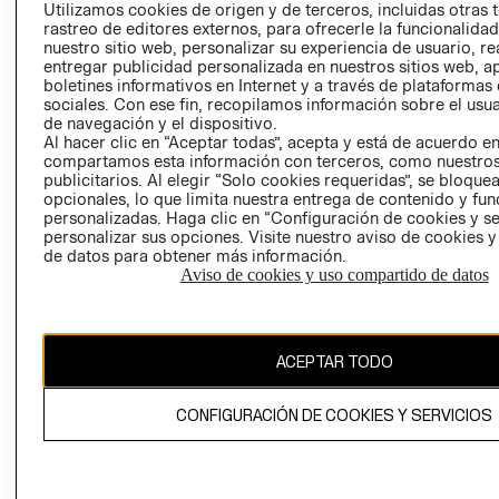
Utilizamos cookies de origen y de terceros, incluidas otras 
COOKIES
rastreo de editores externos, para ofrecerle la funcionalid
LIBRO DE
nuestro sitio web, personalizar su experiencia de usuario, rea
RECLAMACIO
entregar publicidad personalizada en nuestros sitios web, a
boletines informativos en Internet y a través de plataformas
sociales. Con ese fin, recopilamos información sobre el usua
de navegación y el dispositivo.
Al hacer clic en “Aceptar todas”, acepta y está de acuerdo e
compartamos esta información con terceros, como nuestros
publicitarios. Al elegir “Solo cookies requeridas”, se bloque
opcionales, lo que limita nuestra entrega de contenido y fu
personalizadas. Haga clic en “Configuración de cookies y se
Ecuador ($)
personalizar sus opciones. Visite nuestro aviso de cookies 
de datos para obtener más información.
CAMBIAR REGIÓN
Aviso de cookies y uso compartido de datos
El contenido de esta página web está protegido por copyright y es
ACEPTAR TODO
propiedad de H&M Hennes & Mauritz AB.
CONFIGURACIÓN DE COOKIES Y SERVICIOS