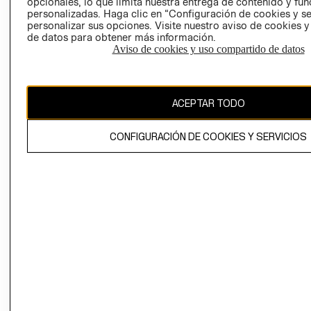
opcionales, lo que limita nuestra entrega de contenido y fu
personalizadas. Haga clic en “Configuración de cookies y se
personalizar sus opciones. Visite nuestro aviso de cookies 
de datos para obtener más información.
Aviso de cookies y uso compartido de datos
Ecuador ($)
ACEPTAR TODO
CAMBIAR REGIÓN
CONFIGURACIÓN DE COOKIES Y SERVICIOS
El contenido de esta página web está protegido por copyright y es
propiedad de H&M Hennes & Mauritz AB.