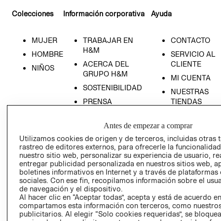
Colecciones
Información corporativa
Ayuda
MUJER
TRABAJAR EN
CONTACTO
H&M
HOMBRE
SERVICIO AL
ACERCA DEL
CLIENTE
NIÑOS
GRUPO H&M
MI CUENTA
SOSTENIBILIDAD
NUESTRAS
PRENSA
TIENDAS
RELACIÓN CON
TÉRMINOS Y
INVERSONISTAS
CONDICIONE
Antes de empezar a comprar
Utilizamos cookies de origen y de terceros, incluidas otras 
POLÍTICA
AVISO DE
rastreo de editores externos, para ofrecerle la funcionalid
EMPRESARIAL
PRIVACIDAD
nuestro sitio web, personalizar su experiencia de usuario, rea
GIFT CARD
entregar publicidad personalizada en nuestros sitios web, a
boletines informativos en Internet y a través de plataformas
AVISO DE
sociales. Con ese fin, recopilamos información sobre el usua
COOKIES
de navegación y el dispositivo.
Al hacer clic en “Aceptar todas”, acepta y está de acuerdo e
LIBRO DE
compartamos esta información con terceros, como nuestros
RECLAMACIO
publicitarios. Al elegir “Solo cookies requeridas”, se bloque