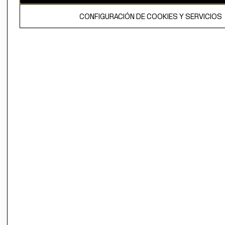
CONFIGURACIÓN DE COOKIES Y SERVICIOS
AYUDA
CONVIÉRTETE EN H&M MIEMBRO
Colecciones
Información corporativa
Ayuda
MUJER
TRABAJAR EN
CONTACTO
H&M
HOMBRE
SERVICIO AL
ACERCA DEL
CLIENTE
NIÑOS
GRUPO H&M
MI CUENTA
SOSTENIBILIDAD
NUESTRAS
PRENSA
TIENDAS
RELACIÓN CON
TÉRMINOS Y
INVERSONISTAS
CONDICIONE
POLÍTICA
AVISO DE
EMPRESARIAL
PRIVACIDAD