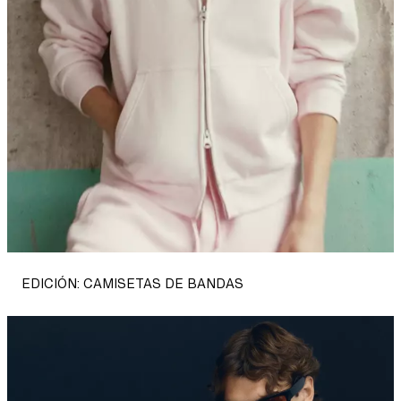
|
H&M
|
H&M
EC
EDICIÓN: CAMISETAS DE BANDAS