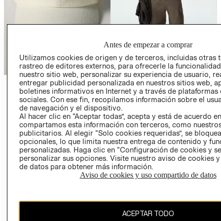
Antes de empezar a comprar
Utilizamos cookies de origen y de terceros, incluidas otras 
rastreo de editores externos, para ofrecerle la funcionalid
nuestro sitio web, personalizar su experiencia de usuario, rea
entregar publicidad personalizada en nuestros sitios web, a
ACCESORIOS
PANTALONES
boletines informativos en Internet y a través de plataformas
sociales. Con ese fin, recopilamos información sobre el usua
VER MÁS
VER MÁS
de navegación y el dispositivo.
Al hacer clic en “Aceptar todas”, acepta y está de acuerdo e
compartamos esta información con terceros, como nuestros
publicitarios. Al elegir “Solo cookies requeridas”, se bloque
opcionales, lo que limita nuestra entrega de contenido y fu
personalizadas. Haga clic en “Configuración de cookies y se
personalizar sus opciones. Visite nuestro aviso de cookies 
de datos para obtener más información.
Aviso de cookies y uso compartido de datos
COLECCIONES
INFORMACIÓN CORPORATIVA
ACEPTAR TODO