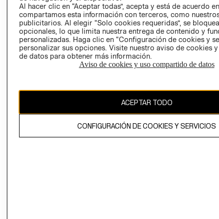
COOKIES
Al hacer clic en “Aceptar todas”, acepta y está de acuerdo e
compartamos esta información con terceros, como nuestros
LIBRO DE
publicitarios. Al elegir “Solo cookies requeridas”, se bloque
RECLAMACIO
opcionales, lo que limita nuestra entrega de contenido y fu
personalizadas. Haga clic en “Configuración de cookies y se
personalizar sus opciones. Visite nuestro aviso de cookies 
de datos para obtener más información.
Aviso de cookies y uso compartido de datos
Ecuador ($)
ACEPTAR TODO
CAMBIAR REGIÓN
CONFIGURACIÓN DE COOKIES Y SERVICIOS
El contenido de esta página web está protegido por copyright y es
propiedad de H&M Hennes & Mauritz AB.