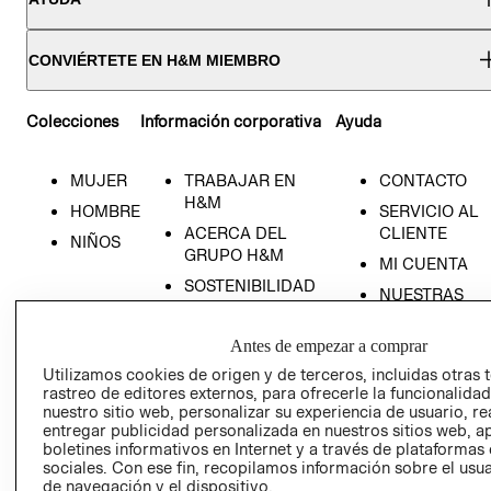
CONVIÉRTETE EN H&M MIEMBRO
Colecciones
Información corporativa
Ayuda
MUJER
TRABAJAR EN
CONTACTO
H&M
HOMBRE
SERVICIO AL
ACERCA DEL
CLIENTE
NIÑOS
GRUPO H&M
MI CUENTA
SOSTENIBILIDAD
NUESTRAS
PRENSA
TIENDAS
Antes de empezar a comprar
RELACIÓN CON
TÉRMINOS Y
INVERSONISTAS
CONDICIONE
Utilizamos cookies de origen y de terceros, incluidas otras 
rastreo de editores externos, para ofrecerle la funcionalid
POLÍTICA
AVISO DE
nuestro sitio web, personalizar su experiencia de usuario, rea
EMPRESARIAL
PRIVACIDAD
entregar publicidad personalizada en nuestros sitios web, a
boletines informativos en Internet y a través de plataformas
GIFT CARD
sociales. Con ese fin, recopilamos información sobre el usua
AVISO DE
de navegación y el dispositivo.