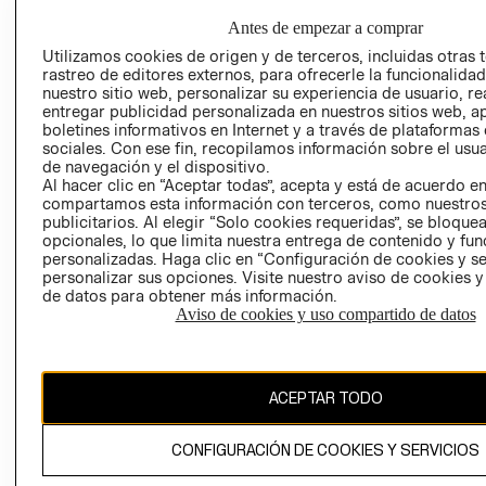
GIFT CARD
Antes de empezar a comprar
AVISO DE
Utilizamos cookies de origen y de terceros, incluidas otras 
COOKIES
rastreo de editores externos, para ofrecerle la funcionalid
nuestro sitio web, personalizar su experiencia de usuario, rea
LIBRO DE
entregar publicidad personalizada en nuestros sitios web, a
RECLAMACIO
boletines informativos en Internet y a través de plataformas
sociales. Con ese fin, recopilamos información sobre el usua
de navegación y el dispositivo.
Al hacer clic en “Aceptar todas”, acepta y está de acuerdo e
RECIÉN NACIDO
compartamos esta información con terceros, como nuestros
publicitarios. Al elegir “Solo cookies requeridas”, se bloque
opcionales, lo que limita nuestra entrega de contenido y fu
NOVEDADES
personalizadas. Haga clic en “Configuración de cookies y se
Ecuador ($)
personalizar sus opciones. Visite nuestro aviso de cookies 
de datos para obtener más información.
Aviso de cookies y uso compartido de datos
CAMBIAR REGIÓN
ACEPTAR TODO
El contenido de esta página web está protegido por copyright y es
propiedad de H&M Hennes & Mauritz AB.
CONFIGURACIÓN DE COOKIES Y SERVICIOS