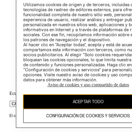
Utilizamos cookies de origen y de terceros, incluidas 
tecnologías de rastreo de editores externos, para ofre
funcionalidad completa de nuestro sitio web, personal
experiencia de usuario, realizar análisis y entregar pu
personalizada en nuestros sitios web, aplicaciones y b
informativos en Internet y a través de plataformas de 
sociales. Con ese fin, recopilamos información sobre e
los patrones de navegación y el dispositivo.
Al hacer clic en “Aceptar todas”, acepta y está de acu
compartamos esta información con terceros, como nu
socios publicitarios. Al elegir “Solo cookies requeridas
bloquean las cookies opcionales, lo que limita nuestra
de contenido y funciones personalizadas. Haga clic en
“Configuración de cookies y servicios” para personali
opciones. Visite nuestro aviso de cookies y uso comp
datos para obtener más información.
Aviso de cookies y uso compartido de datos
Ecuador ($)
ACEPTAR TODO
CAMBIAR REGIÓN
CONFIGURACIÓN DE COOKIES Y SERVICIOS
El contenido de esta página web está protegido por copyright y es pr