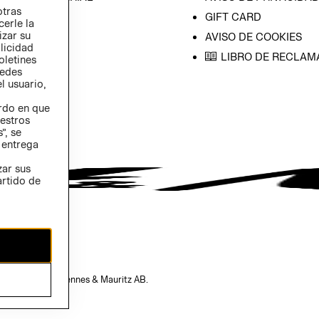
otras
GIFT CARD
cerle la
izar su
AVISO DE COOKIES
blicidad
LIBRO DE RECLAM
oletines
redes
l usuario,
erdo en que
estros
”, se
 entrega
zar sus
artido de
opiedad de H&M Hennes & Mauritz AB.