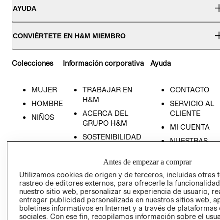
AYUDA
CONVIÉRTETE EN H&M MIEMBRO
Colecciones
Información corporativa
Ayuda
MUJER
TRABAJAR EN
CONTACTO
H&M
HOMBRE
SERVICIO AL
ACERCA DEL
CLIENTE
NIÑOS
GRUPO H&M
MI CUENTA
SOSTENIBILIDAD
NUESTRAS
PRENSA
TIENDAS
Antes de empezar a comprar
RELACIÓN CON
TÉRMINOS Y
INVERSONISTAS
CONDICIONE
Utilizamos cookies de origen y de terceros, incluidas otras 
rastreo de editores externos, para ofrecerle la funcionalid
POLÍTICA
AVISO DE
nuestro sitio web, personalizar su experiencia de usuario, rea
EMPRESARIAL
PRIVACIDAD
entregar publicidad personalizada en nuestros sitios web, a
boletines informativos en Internet y a través de plataformas
GIFT CARD
sociales. Con ese fin, recopilamos información sobre el usua