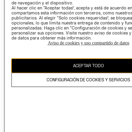
de navegación y el dispositivo.
AVISO DE
Al hacer clic en “Aceptar todas”, acepta y está de acuerdo e
COOKIES
compartamos esta información con terceros, como nuestros
LIBRO DE
publicitarios. Al elegir “Solo cookies requeridas”, se bloque
opcionales, lo que limita nuestra entrega de contenido y fu
RECLAMACIO
personalizadas. Haga clic en “Configuración de cookies y se
personalizar sus opciones. Visite nuestro aviso de cookies 
de datos para obtener más información.
Aviso de cookies y uso compartido de datos
Ecuador ($)
ACEPTAR TODO
CAMBIAR REGIÓN
CONFIGURACIÓN DE COOKIES Y SERVICIOS
El contenido de esta página web está protegido por copyright y es
propiedad de H&M Hennes & Mauritz AB.