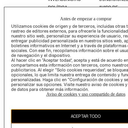
POLÍTICA
AVISO DE
EMPRESARIAL
PRIVACIDAD
Antes de empezar a comprar
GIFT CARD
Utilizamos cookies de origen y de terceros, incluidas otras 
AVISO DE
rastreo de editores externos, para ofrecerle la funcionalid
COOKIES
nuestro sitio web, personalizar su experiencia de usuario, rea
entregar publicidad personalizada en nuestros sitios web, a
LIBRO DE
boletines informativos en Internet y a través de plataformas
RECLAMACIO
sociales. Con ese fin, recopilamos información sobre el usua
de navegación y el dispositivo.
Al hacer clic en “Aceptar todas”, acepta y está de acuerdo e
compartamos esta información con terceros, como nuestros
publicitarios. Al elegir “Solo cookies requeridas”, se bloque
opcionales, lo que limita nuestra entrega de contenido y fu
personalizadas. Haga clic en “Configuración de cookies y se
personalizar sus opciones. Visite nuestro aviso de cookies 
Ecuador ($)
de datos para obtener más información.
Aviso de cookies y uso compartido de datos
CAMBIAR REGIÓN
ACEPTAR TODO
El contenido de esta página web está protegido por copyright y es