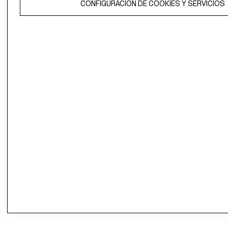
propiedad de H&M Hennes & Mauritz AB.
CONFIGURACIÓN DE COOKIES Y SERVICIOS