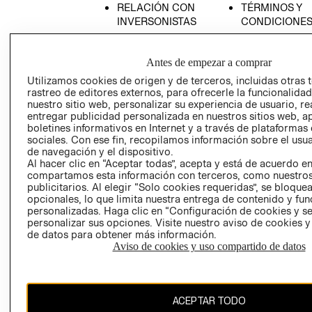
RELACIÓN CON
TÉRMINOS Y
INVERSONISTAS
CONDICIONE
POLÍTICA
AVISO DE
EMPRESARIAL
PRIVACIDAD
Antes de empezar a comprar
GIFT CARD
Utilizamos cookies de origen y de terceros, incluidas otras 
rastreo de editores externos, para ofrecerle la funcionalid
AVISO DE
nuestro sitio web, personalizar su experiencia de usuario, rea
COOKIES
entregar publicidad personalizada en nuestros sitios web, a
LIBRO DE
boletines informativos en Internet y a través de plataformas
sociales. Con ese fin, recopilamos información sobre el usua
RECLAMACIO
de navegación y el dispositivo.
Al hacer clic en “Aceptar todas”, acepta y está de acuerdo e
compartamos esta información con terceros, como nuestros
publicitarios. Al elegir “Solo cookies requeridas”, se bloque
opcionales, lo que limita nuestra entrega de contenido y fu
personalizadas. Haga clic en “Configuración de cookies y se
personalizar sus opciones. Visite nuestro aviso de cookies 
de datos para obtener más información.
Ecuador ($)
Aviso de cookies y uso compartido de datos
CAMBIAR REGIÓN
ACEPTAR TODO