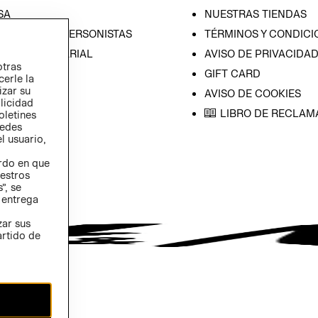
SA
NUESTRAS TIENDAS
CIÓN CON INVERSONISTAS
TÉRMINOS Y CONDICI
ICA EMPRESARIAL
AVISO DE PRIVACIDA
otras
GIFT CARD
cerle la
izar su
AVISO DE COOKIES
blicidad
LIBRO DE RECLAM
oletines
redes
l usuario,
erdo en que
estros
”, se
 entrega
zar sus
artido de