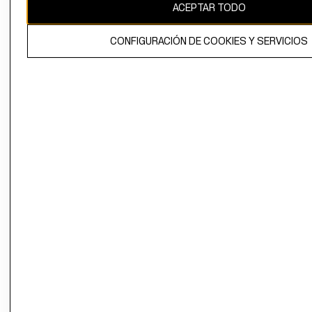
ACEPTAR TODO
El contenido de esta página web está protegido por copyright y es
CONFIGURACIÓN DE COOKIES Y SERVICIOS
propiedad de H&M Hennes & Mauritz AB.