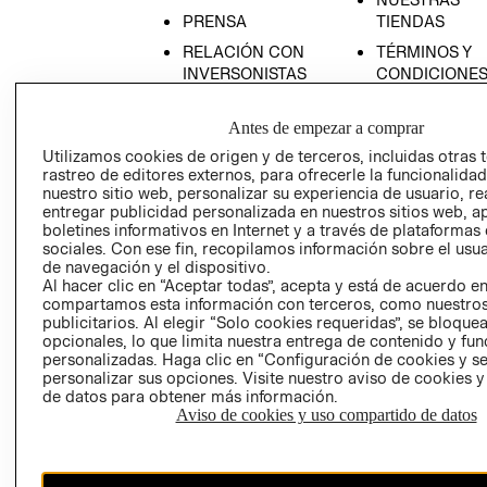
PRENSA
TIENDAS
RELACIÓN CON
TÉRMINOS Y
INVERSONISTAS
CONDICIONE
POLÍTICA
AVISO DE
EMPRESARIAL
PRIVACIDAD
Antes de empezar a comprar
Utilizamos cookies de origen y de terceros, incluidas otras 
GIFT CARD
rastreo de editores externos, para ofrecerle la funcionalid
AVISO DE
nuestro sitio web, personalizar su experiencia de usuario, rea
COOKIES
entregar publicidad personalizada en nuestros sitios web, a
boletines informativos en Internet y a través de plataformas
LIBRO DE
sociales. Con ese fin, recopilamos información sobre el usua
RECLAMACIO
de navegación y el dispositivo.
Al hacer clic en “Aceptar todas”, acepta y está de acuerdo e
compartamos esta información con terceros, como nuestros
publicitarios. Al elegir “Solo cookies requeridas”, se bloque
opcionales, lo que limita nuestra entrega de contenido y fu
personalizadas. Haga clic en “Configuración de cookies y se
personalizar sus opciones. Visite nuestro aviso de cookies 
de datos para obtener más información.
Ecuador ($)
Aviso de cookies y uso compartido de datos
CAMBIAR REGIÓN