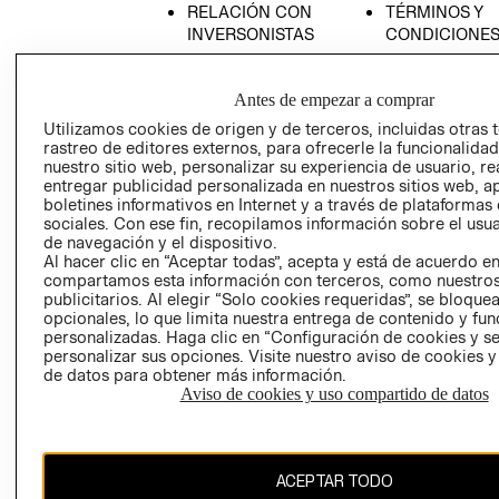
RELACIÓN CON
TÉRMINOS Y
INVERSONISTAS
CONDICIONE
POLÍTICA
AVISO DE
EMPRESARIAL
PRIVACIDAD
Antes de empezar a comprar
GIFT CARD
Utilizamos cookies de origen y de terceros, incluidas otras 
rastreo de editores externos, para ofrecerle la funcionalid
AVISO DE
nuestro sitio web, personalizar su experiencia de usuario, rea
COOKIES
entregar publicidad personalizada en nuestros sitios web, a
LIBRO DE
boletines informativos en Internet y a través de plataformas
sociales. Con ese fin, recopilamos información sobre el usua
RECLAMACIO
de navegación y el dispositivo.
Al hacer clic en “Aceptar todas”, acepta y está de acuerdo e
compartamos esta información con terceros, como nuestros
publicitarios. Al elegir “Solo cookies requeridas”, se bloque
opcionales, lo que limita nuestra entrega de contenido y fu
personalizadas. Haga clic en “Configuración de cookies y se
personalizar sus opciones. Visite nuestro aviso de cookies 
de datos para obtener más información.
Ecuador ($)
Aviso de cookies y uso compartido de datos
CAMBIAR REGIÓN
ACEPTAR TODO