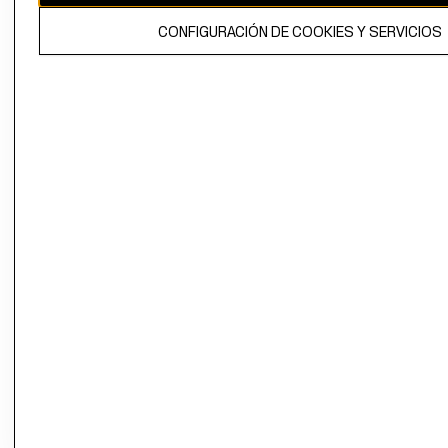
El contenido de esta página web está protegido por copyright y es
CONFIGURACIÓN DE COOKIES Y SERVICIOS
propiedad de H&M Hennes & Mauritz AB.