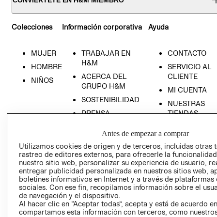
CONVIÉRTETE EN H&M MIEMBRO
Colecciones
Información corporativa
Ayuda
MUJER
TRABAJAR EN
CONTACTO
H&M
HOMBRE
SERVICIO AL
ACERCA DEL
CLIENTE
NIÑOS
GRUPO H&M
MI CUENTA
SOSTENIBILIDAD
NUESTRAS
PRENSA
TIENDAS
RELACIÓN CON
TÉRMINOS Y
Antes de empezar a comprar
INVERSONISTAS
CONDICIONE
Utilizamos cookies de origen y de terceros, incluidas otras 
POLÍTICA
AVISO DE
rastreo de editores externos, para ofrecerle la funcionalid
EMPRESARIAL
PRIVACIDAD
nuestro sitio web, personalizar su experiencia de usuario, rea
entregar publicidad personalizada en nuestros sitios web, a
GIFT CARD
boletines informativos en Internet y a través de plataformas
AVISO DE
sociales. Con ese fin, recopilamos información sobre el usua
de navegación y el dispositivo.
COOKIES
Al hacer clic en “Aceptar todas”, acepta y está de acuerdo e
LIBRO DE
compartamos esta información con terceros, como nuestros