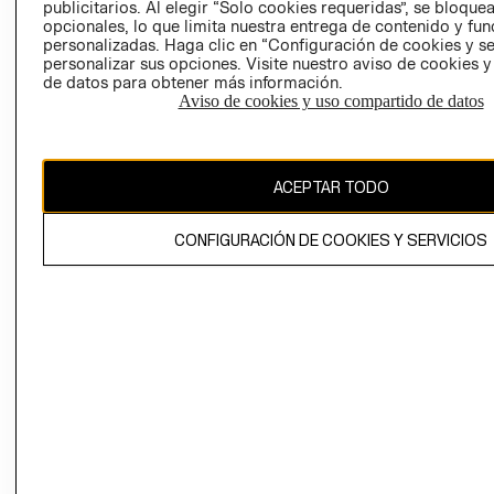
RECLAMACIO
publicitarios. Al elegir “Solo cookies requeridas”, se bloque
opcionales, lo que limita nuestra entrega de contenido y fu
personalizadas. Haga clic en “Configuración de cookies y se
personalizar sus opciones. Visite nuestro aviso de cookies 
de datos para obtener más información.
Aviso de cookies y uso compartido de datos
Ecuador ($)
ACEPTAR TODO
CAMBIAR REGIÓN
CONFIGURACIÓN DE COOKIES Y SERVICIOS
El contenido de esta página web está protegido por copyright y es
propiedad de H&M Hennes & Mauritz AB.