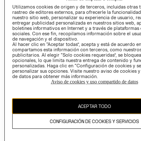
AVISO DE
Utilizamos cookies de origen y de terceros, incluidas otras 
COOKIES
rastreo de editores externos, para ofrecerle la funcionalid
nuestro sitio web, personalizar su experiencia de usuario, rea
LIBRO DE
entregar publicidad personalizada en nuestros sitios web, a
RECLAMACIO
boletines informativos en Internet y a través de plataformas
sociales. Con ese fin, recopilamos información sobre el usua
de navegación y el dispositivo.
Al hacer clic en “Aceptar todas”, acepta y está de acuerdo e
compartamos esta información con terceros, como nuestros
publicitarios. Al elegir “Solo cookies requeridas”, se bloque
opcionales, lo que limita nuestra entrega de contenido y fu
personalizadas. Haga clic en “Configuración de cookies y se
Ecuador ($)
personalizar sus opciones. Visite nuestro aviso de cookies 
de datos para obtener más información.
CAMBIAR REGIÓN
Aviso de cookies y uso compartido de datos
ACEPTAR TODO
El contenido de esta página web está protegido por copyright y es
propiedad de H&M Hennes & Mauritz AB.
CONFIGURACIÓN DE COOKIES Y SERVICIOS