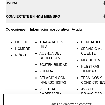
AYUDA
CONVIÉRTETE EN H&M MIEMBRO
Colecciones
Información corporativa
Ayuda
MUJER
TRABAJAR EN
CONTACTO
H&M
HOMBRE
SERVICIO AL
ACERCA DEL
CLIENTE
NIÑOS
GRUPO H&M
MI CUENTA
SOSTENIBILIDAD
NUESTRAS
PRENSA
TIENDAS
RELACIÓN CON
TÉRMINOS Y
INVERSONISTAS
CONDICIONE
POLÍTICA
AVISO DE
EMPRESARIAL
PRIVACIDAD
GIFT CARD
Antes de empezar a comprar