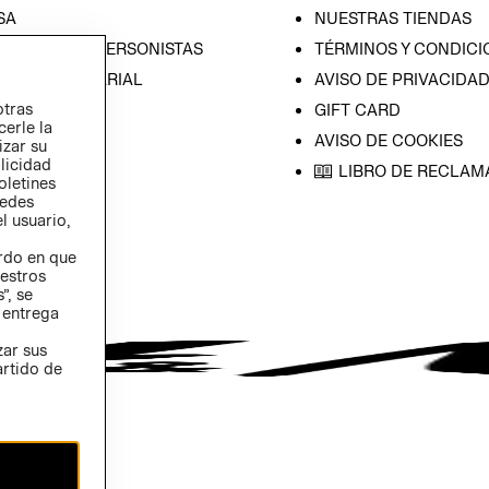
SA
NUESTRAS TIENDAS
CIÓN CON INVERSONISTAS
TÉRMINOS Y CONDICI
ICA EMPRESARIAL
AVISO DE PRIVACIDA
otras
GIFT CARD
cerle la
AVISO DE COOKIES
izar su
blicidad
LIBRO DE RECLAM
oletines
redes
l usuario,
erdo en que
estros
”, se
 entrega
zar sus
artido de