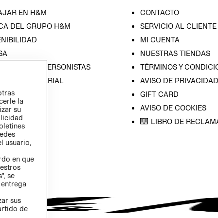
AJAR EN H&M
CONTACTO
CA DEL GRUPO H&M
SERVICIO AL CLIENTE
NIBILIDAD
MI CUENTA
SA
NUESTRAS TIENDAS
CIÓN CON INVERSONISTAS
TÉRMINOS Y CONDICI
ICA EMPRESARIAL
AVISO DE PRIVACIDA
otras
GIFT CARD
cerle la
AVISO DE COOKIES
izar su
blicidad
LIBRO DE RECLAM
oletines
redes
l usuario,
erdo en que
estros
”, se
 entrega
zar sus
artido de