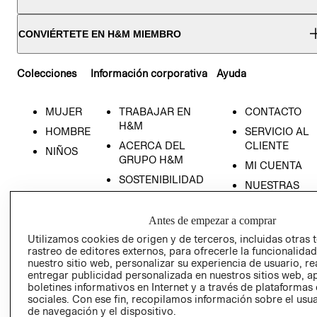
VEDADES
CONVIÉRTETE EN H&M MIEMBRO
Colecciones
Información corporativa
Ayuda
MUJER
TRABAJAR EN
CONTACTO
H&M
HOMBRE
SERVICIO AL
ACERCA DEL
CLIENTE
NIÑOS
GRUPO H&M
MI CUENTA
SOSTENIBILIDAD
NUESTRAS
PRENSA
TIENDAS
RELACIÓN CON
TÉRMINOS Y
Antes de empezar a comprar
INVERSONISTAS
CONDICIONE
Utilizamos cookies de origen y de terceros, incluidas otras 
rastreo de editores externos, para ofrecerle la funcionalid
POLÍTICA
AVISO DE
nuestro sitio web, personalizar su experiencia de usuario, rea
EMPRESARIAL
PRIVACIDAD
entregar publicidad personalizada en nuestros sitios web, a
boletines informativos en Internet y a través de plataformas
GIFT CARD
sociales. Con ese fin, recopilamos información sobre el usua
AVISO DE
de navegación y el dispositivo.