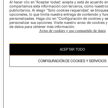
COOKIES
Al hacer clic en “Aceptar todas”, acepta y está de acuerdo e
compartamos esta información con terceros, como nuestros
LIBRO DE
publicitarios. Al elegir “Solo cookies requeridas”, se bloque
RECLAMACIO
opcionales, lo que limita nuestra entrega de contenido y fu
personalizadas. Haga clic en “Configuración de cookies y se
personalizar sus opciones. Visite nuestro aviso de cookies 
de datos para obtener más información.
Aviso de cookies y uso compartido de datos
Ecuador ($)
ACEPTAR TODO
CAMBIAR REGIÓN
CONFIGURACIÓN DE COOKIES Y SERVICIOS
El contenido de esta página web está protegido por copyright y es
propiedad de H&M Hennes & Mauritz AB.