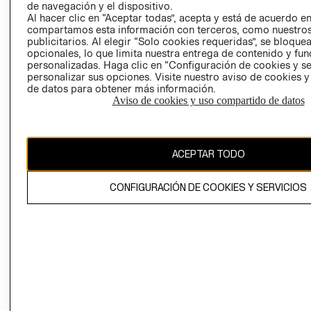
de navegación y el dispositivo.
AVISO DE
Al hacer clic en “Aceptar todas”, acepta y está de acuerdo e
COOKIES
compartamos esta información con terceros, como nuestros
LIBRO DE
publicitarios. Al elegir “Solo cookies requeridas”, se bloque
opcionales, lo que limita nuestra entrega de contenido y fu
RECLAMACIO
personalizadas. Haga clic en “Configuración de cookies y se
personalizar sus opciones. Visite nuestro aviso de cookies 
de datos para obtener más información.
Aviso de cookies y uso compartido de datos
Ecuador ($)
ACEPTAR TODO
CAMBIAR REGIÓN
CONFIGURACIÓN DE COOKIES Y SERVICIOS
El contenido de esta página web está protegido por copyright y es
propiedad de H&M Hennes & Mauritz AB.