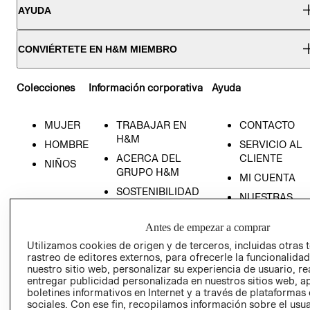
AYUDA
CONVIÉRTETE EN H&M MIEMBRO
Colecciones
Información corporativa
Ayuda
MUJER
TRABAJAR EN
CONTACTO
RECIÉN NACIDO
H&M
HOMBRE
SERVICIO AL
NOVEDADES
ACERCA DEL
CLIENTE
NIÑOS
GRUPO H&M
MI CUENTA
SOSTENIBILIDAD
NUESTRAS
PRENSA
TIENDAS
Antes de empezar a comprar
RELACIÓN CON
TÉRMINOS Y
INVERSONISTAS
CONDICIONE
Utilizamos cookies de origen y de terceros, incluidas otras 
rastreo de editores externos, para ofrecerle la funcionalid
POLÍTICA
AVISO DE
nuestro sitio web, personalizar su experiencia de usuario, rea
EMPRESARIAL
PRIVACIDAD
entregar publicidad personalizada en nuestros sitios web, a
boletines informativos en Internet y a través de plataformas
GIFT CARD
sociales. Con ese fin, recopilamos información sobre el usua