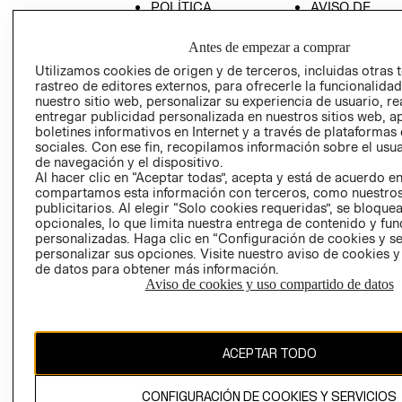
POLÍTICA
AVISO DE
EMPRESARIAL
PRIVACIDAD
Antes de empezar a comprar
GIFT CARD
Utilizamos cookies de origen y de terceros, incluidas otras 
AVISO DE
rastreo de editores externos, para ofrecerle la funcionalid
COOKIES
nuestro sitio web, personalizar su experiencia de usuario, rea
entregar publicidad personalizada en nuestros sitios web, a
LIBRO DE
boletines informativos en Internet y a través de plataformas
RECLAMACIO
sociales. Con ese fin, recopilamos información sobre el usua
de navegación y el dispositivo.
RECIÉN NACIDO
Al hacer clic en “Aceptar todas”, acepta y está de acuerdo e
compartamos esta información con terceros, como nuestros
NOVEDADES
publicitarios. Al elegir “Solo cookies requeridas”, se bloque
opcionales, lo que limita nuestra entrega de contenido y fu
personalizadas. Haga clic en “Configuración de cookies y se
personalizar sus opciones. Visite nuestro aviso de cookies 
Ecuador ($)
de datos para obtener más información.
Aviso de cookies y uso compartido de datos
CAMBIAR REGIÓN
ACEPTAR TODO
El contenido de esta página web está protegido por copyright y es
propiedad de H&M Hennes & Mauritz AB.
CONFIGURACIÓN DE COOKIES Y SERVICIOS