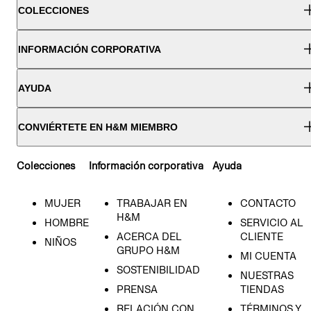
COLECCIONES
INFORMACIÓN CORPORATIVA
AYUDA
CONVIÉRTETE EN H&M MIEMBRO
Colecciones
Información corporativa
Ayuda
MUJER
TRABAJAR EN
CONTACTO
H&M
HOMBRE
SERVICIO AL
ACERCA DEL
CLIENTE
NIÑOS
GRUPO H&M
MI CUENTA
SOSTENIBILIDAD
NUESTRAS
PRENSA
TIENDAS
CIÉN NACIDO
RELACIÓN CON
TÉRMINOS Y