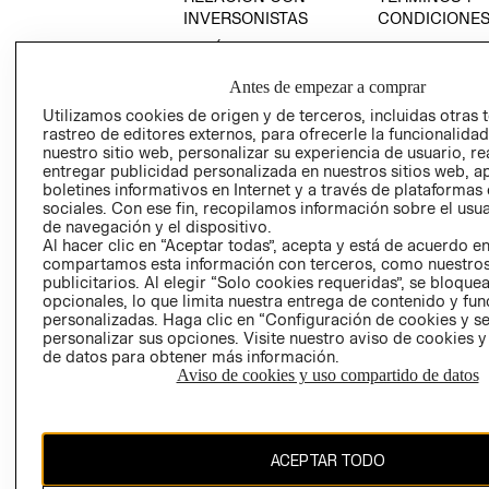
VEDADES
INVERSONISTAS
CONDICIONE
POLÍTICA
AVISO DE
EMPRESARIAL
PRIVACIDAD
Antes de empezar a comprar
GIFT CARD
Utilizamos cookies de origen y de terceros, incluidas otras 
AVISO DE
rastreo de editores externos, para ofrecerle la funcionalid
nuestro sitio web, personalizar su experiencia de usuario, rea
COOKIES
entregar publicidad personalizada en nuestros sitios web, a
LIBRO DE
boletines informativos en Internet y a través de plataformas
RECLAMACIO
sociales. Con ese fin, recopilamos información sobre el usua
de navegación y el dispositivo.
Al hacer clic en “Aceptar todas”, acepta y está de acuerdo e
compartamos esta información con terceros, como nuestros
publicitarios. Al elegir “Solo cookies requeridas”, se bloque
opcionales, lo que limita nuestra entrega de contenido y fu
personalizadas. Haga clic en “Configuración de cookies y se
personalizar sus opciones. Visite nuestro aviso de cookies 
Ecuador ($)
de datos para obtener más información.
Aviso de cookies y uso compartido de datos
CAMBIAR REGIÓN
ACEPTAR TODO