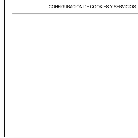
El contenido de esta página web está protegido por copyright y es
propiedad de H&M Hennes & Mauritz AB.
CONFIGURACIÓN DE COOKIES Y SERVICIOS