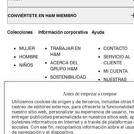
CONVIÉRTETE EN H&M MIEMBRO
Colecciones
Información corporativa
Ayuda
MUJER
TRABAJAR EN
CONTACTO
H&M
RECIÉN NACIDO
HOMBRE
SERVICIO AL
ACERCA DEL
CLIENTE
NIÑOS
NOVEDADES
GRUPO H&M
MI CUENTA
SOSTENIBILIDAD
NUESTRAS
PRENSA
TIENDAS
Antes de empezar a comprar
RELACIÓN CON
TÉRMINOS Y
INVERSONISTAS
CONDICIONE
Utilizamos cookies de origen y de terceros, incluidas otras 
rastreo de editores externos, para ofrecerle la funcionalid
POLÍTICA
AVISO DE
nuestro sitio web, personalizar su experiencia de usuario, rea
EMPRESARIAL
PRIVACIDAD
entregar publicidad personalizada en nuestros sitios web, a
boletines informativos en Internet y a través de plataformas
GIFT CARD
sociales. Con ese fin, recopilamos información sobre el usua
AVISO DE
de navegación y el dispositivo.