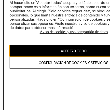
COOKIES
Al hacer clic en “Aceptar todas”, acepta y está de acuerdo e
compartamos esta información con terceros, como nuestros
LIBRO DE
publicitarios. Al elegir “Solo cookies requeridas”, se bloque
RECLAMACIO
opcionales, lo que limita nuestra entrega de contenido y fu
personalizadas. Haga clic en “Configuración de cookies y se
personalizar sus opciones. Visite nuestro aviso de cookies 
de datos para obtener más información.
Aviso de cookies y uso compartido de datos
Ecuador ($)
ACEPTAR TODO
CAMBIAR REGIÓN
CONFIGURACIÓN DE COOKIES Y SERVICIOS
El contenido de esta página web está protegido por copyright y es
propiedad de H&M Hennes & Mauritz AB.