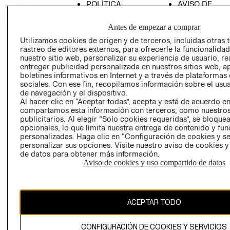
POLÍTICA
AVISO DE
EMPRESARIAL
PRIVACIDAD
Antes de empezar a comprar
GIFT CARD
Utilizamos cookies de origen y de terceros, incluidas otras 
AVISO DE
rastreo de editores externos, para ofrecerle la funcionalid
COOKIES
nuestro sitio web, personalizar su experiencia de usuario, rea
entregar publicidad personalizada en nuestros sitios web, a
LIBRO DE
boletines informativos en Internet y a través de plataformas
RECLAMACIO
sociales. Con ese fin, recopilamos información sobre el usua
de navegación y el dispositivo.
RECIÉN NACIDO
Al hacer clic en “Aceptar todas”, acepta y está de acuerdo e
compartamos esta información con terceros, como nuestros
NOVEDADES
publicitarios. Al elegir “Solo cookies requeridas”, se bloque
opcionales, lo que limita nuestra entrega de contenido y fu
personalizadas. Haga clic en “Configuración de cookies y se
personalizar sus opciones. Visite nuestro aviso de cookies 
Ecuador ($)
de datos para obtener más información.
Aviso de cookies y uso compartido de datos
CAMBIAR REGIÓN
ACEPTAR TODO
El contenido de esta página web está protegido por copyright y es
propiedad de H&M Hennes & Mauritz AB.
CONFIGURACIÓN DE COOKIES Y SERVICIOS