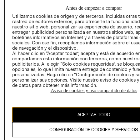
GIFT CARD
Antes de empezar a comprar
AVISO DE
Utilizamos cookies de origen y de terceros, incluidas otras 
COOKIES
rastreo de editores externos, para ofrecerle la funcionalid
nuestro sitio web, personalizar su experiencia de usuario, rea
LIBRO DE
entregar publicidad personalizada en nuestros sitios web, a
RECLAMACIO
boletines informativos en Internet y a través de plataformas
sociales. Con ese fin, recopilamos información sobre el usua
de navegación y el dispositivo.
Al hacer clic en “Aceptar todas”, acepta y está de acuerdo e
RECIÉN NACIDO
compartamos esta información con terceros, como nuestros
publicitarios. Al elegir “Solo cookies requeridas”, se bloque
opcionales, lo que limita nuestra entrega de contenido y fu
NOVEDADES
personalizadas. Haga clic en “Configuración de cookies y se
Ecuador ($)
personalizar sus opciones. Visite nuestro aviso de cookies 
de datos para obtener más información.
Aviso de cookies y uso compartido de datos
CAMBIAR REGIÓN
ACEPTAR TODO
El contenido de esta página web está protegido por copyright y es
propiedad de H&M Hennes & Mauritz AB.
CONFIGURACIÓN DE COOKIES Y SERVICIOS