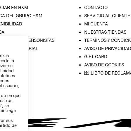
AJAR EN H&M
CONTACTO
CA DEL GRUPO H&M
SERVICIO AL CLIENTE
NIBILIDAD
MI CUENTA
SA
NUESTRAS TIENDAS
CIÓN CON INVERSONISTAS
TÉRMINOS Y CONDICI
ICA EMPRESARIAL
AVISO DE PRIVACIDA
otras
GIFT CARD
cerle la
AVISO DE COOKIES
izar su
blicidad
LIBRO DE RECLAM
oletines
redes
l usuario,
erdo en que
estros
”, se
 entrega
zar sus
artido de