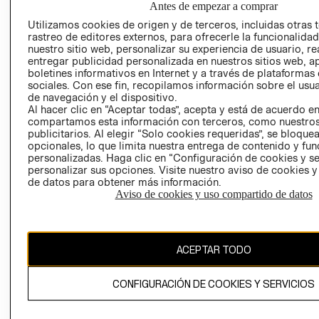
Antes de empezar a comprar
AVISO DE
Utilizamos cookies de origen y de terceros, incluidas otras 
COOKIES
rastreo de editores externos, para ofrecerle la funcionalid
nuestro sitio web, personalizar su experiencia de usuario, rea
LIBRO DE
entregar publicidad personalizada en nuestros sitios web, a
RECLAMACIO
boletines informativos en Internet y a través de plataformas
sociales. Con ese fin, recopilamos información sobre el usua
de navegación y el dispositivo.
Al hacer clic en “Aceptar todas”, acepta y está de acuerdo e
compartamos esta información con terceros, como nuestros
publicitarios. Al elegir “Solo cookies requeridas”, se bloque
opcionales, lo que limita nuestra entrega de contenido y fu
personalizadas. Haga clic en “Configuración de cookies y se
Ecuador ($)
personalizar sus opciones. Visite nuestro aviso de cookies 
de datos para obtener más información.
CAMBIAR REGIÓN
Aviso de cookies y uso compartido de datos
ACEPTAR TODO
El contenido de esta página web está protegido por copyright y es
propiedad de H&M Hennes & Mauritz AB.
CONFIGURACIÓN DE COOKIES Y SERVICIOS