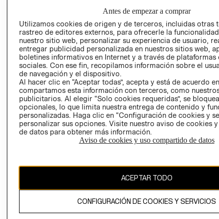
GIFT CARD
Antes de empezar a comprar
AVISO DE
Utilizamos cookies de origen y de terceros, incluidas otras 
COOKIES
rastreo de editores externos, para ofrecerle la funcionalid
nuestro sitio web, personalizar su experiencia de usuario, rea
LIBRO DE
entregar publicidad personalizada en nuestros sitios web, a
RECLAMACIO
boletines informativos en Internet y a través de plataformas
sociales. Con ese fin, recopilamos información sobre el usua
de navegación y el dispositivo.
Al hacer clic en “Aceptar todas”, acepta y está de acuerdo e
compartamos esta información con terceros, como nuestros
publicitarios. Al elegir “Solo cookies requeridas”, se bloque
opcionales, lo que limita nuestra entrega de contenido y fu
personalizadas. Haga clic en “Configuración de cookies y se
Ecuador ($)
personalizar sus opciones. Visite nuestro aviso de cookies 
de datos para obtener más información.
Aviso de cookies y uso compartido de datos
CAMBIAR REGIÓN
ACEPTAR TODO
El contenido de esta página web está protegido por copyright y es
propiedad de H&M Hennes & Mauritz AB.
CONFIGURACIÓN DE COOKIES Y SERVICIOS