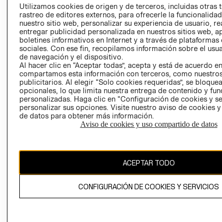
Utilizamos cookies de origen y de terceros, incluidas otras 
COOKIES
rastreo de editores externos, para ofrecerle la funcionalid
LIBRO DE
nuestro sitio web, personalizar su experiencia de usuario, rea
RECLAMACIO
entregar publicidad personalizada en nuestros sitios web, a
boletines informativos en Internet y a través de plataformas
sociales. Con ese fin, recopilamos información sobre el usua
de navegación y el dispositivo.
Al hacer clic en “Aceptar todas”, acepta y está de acuerdo e
compartamos esta información con terceros, como nuestros
publicitarios. Al elegir “Solo cookies requeridas”, se bloque
opcionales, lo que limita nuestra entrega de contenido y fu
NACIDO
personalizadas. Haga clic en “Configuración de cookies y se
Ecuador ($)
personalizar sus opciones. Visite nuestro aviso de cookies 
DES
de datos para obtener más información.
CAMBIAR REGIÓN
Aviso de cookies y uso compartido de datos
ACEPTAR TODO
El contenido de esta página web está protegido por copyright y es
propiedad de H&M Hennes & Mauritz AB.
CONFIGURACIÓN DE COOKIES Y SERVICIOS