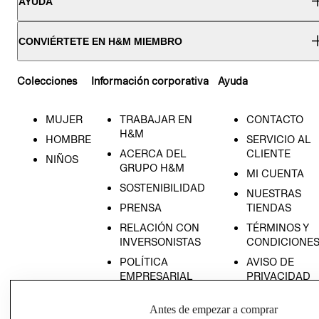
AYUDA
CONVIÉRTETE EN H&M MIEMBRO
Colecciones
Información corporativa
Ayuda
MUJER
TRABAJAR EN
CONTACTO
H&M
HOMBRE
SERVICIO AL
ACERCA DEL
CLIENTE
NIÑOS
GRUPO H&M
MI CUENTA
SOSTENIBILIDAD
NUESTRAS
PRENSA
TIENDAS
RELACIÓN CON
TÉRMINOS Y
INVERSONISTAS
CONDICIONE
POLÍTICA
AVISO DE
EMPRESARIAL
PRIVACIDAD
GIFT CARD
Antes de empezar a comprar
AVISO DE