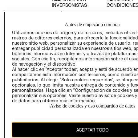
INVERSONISTAS
CONDICIONE
POLÍTICA
AVISO DE
EMPRESARIAL
PRIVACIDAD
Antes de empezar a comprar
GIFT CARD
Utilizamos cookies de origen y de terceros, incluidas otras 
AVISO DE
rastreo de editores externos, para ofrecerle la funcionalid
nuestro sitio web, personalizar su experiencia de usuario, rea
COOKIES
entregar publicidad personalizada en nuestros sitios web, a
LIBRO DE
boletines informativos en Internet y a través de plataformas
RECIÉN NACIDO
RECLAMACIO
sociales. Con ese fin, recopilamos información sobre el usua
de navegación y el dispositivo.
NOVEDADES
Al hacer clic en “Aceptar todas”, acepta y está de acuerdo e
compartamos esta información con terceros, como nuestros
publicitarios. Al elegir “Solo cookies requeridas”, se bloque
opcionales, lo que limita nuestra entrega de contenido y fu
personalizadas. Haga clic en “Configuración de cookies y se
personalizar sus opciones. Visite nuestro aviso de cookies 
Ecuador ($)
de datos para obtener más información.
Aviso de cookies y uso compartido de datos
CAMBIAR REGIÓN
ACEPTAR TODO