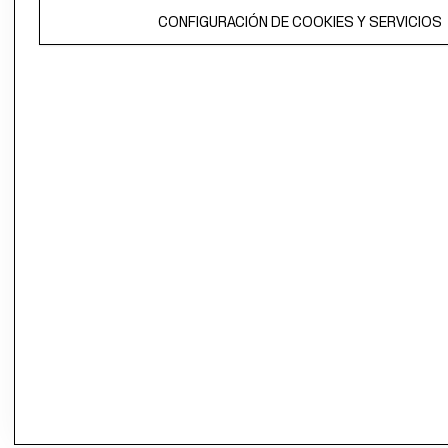
El contenido de esta página web está protegido por copyright y es
propiedad de H&M Hennes & Mauritz AB.
CONFIGURACIÓN DE COOKIES Y SERVICIOS