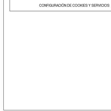
El contenido de esta página web está protegido por copyright y es
propiedad de H&M Hennes & Mauritz AB.
CONFIGURACIÓN DE COOKIES Y SERVICIOS