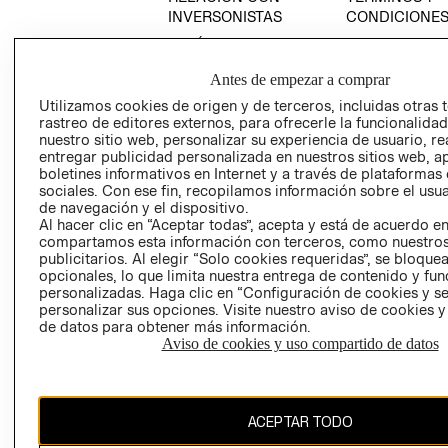
INVERSONISTAS
CONDICIONE
POLÍTICA
AVISO DE
EMPRESARIAL
PRIVACIDAD
Antes de empezar a comprar
GIFT CARD
Utilizamos cookies de origen y de terceros, incluidas otras 
AVISO DE
rastreo de editores externos, para ofrecerle la funcionalid
nuestro sitio web, personalizar su experiencia de usuario, rea
COOKIES
entregar publicidad personalizada en nuestros sitios web, a
LIBRO DE
boletines informativos en Internet y a través de plataformas
RECIÉN NACIDO
RECLAMACIO
sociales. Con ese fin, recopilamos información sobre el usua
de navegación y el dispositivo.
NOVEDADES
Al hacer clic en “Aceptar todas”, acepta y está de acuerdo e
compartamos esta información con terceros, como nuestros
publicitarios. Al elegir “Solo cookies requeridas”, se bloque
opcionales, lo que limita nuestra entrega de contenido y fu
personalizadas. Haga clic en “Configuración de cookies y se
personalizar sus opciones. Visite nuestro aviso de cookies 
Ecuador ($)
de datos para obtener más información.
Aviso de cookies y uso compartido de datos
CAMBIAR REGIÓN
ACEPTAR TODO