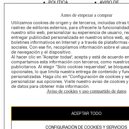
POLÍTICA
AVISO DE
EMPRESARIAL
PRIVACIDAD
Antes de empezar a comprar
GIFT CARD
Utilizamos cookies de origen y de terceros, incluidas otras 
AVISO DE
rastreo de editores externos, para ofrecerle la funcionalid
COOKIES
nuestro sitio web, personalizar su experiencia de usuario, rea
entregar publicidad personalizada en nuestros sitios web, a
LIBRO DE
boletines informativos en Internet y a través de plataformas
RECLAMACIO
sociales. Con ese fin, recopilamos información sobre el usua
de navegación y el dispositivo.
RECIÉN NACIDO
Al hacer clic en “Aceptar todas”, acepta y está de acuerdo e
compartamos esta información con terceros, como nuestros
NOVEDADES
publicitarios. Al elegir “Solo cookies requeridas”, se bloque
opcionales, lo que limita nuestra entrega de contenido y fu
personalizadas. Haga clic en “Configuración de cookies y se
personalizar sus opciones. Visite nuestro aviso de cookies 
Ecuador ($)
de datos para obtener más información.
Aviso de cookies y uso compartido de datos
CAMBIAR REGIÓN
ACEPTAR TODO
El contenido de esta página web está protegido por copyright y es
propiedad de H&M Hennes & Mauritz AB.
CONFIGURACIÓN DE COOKIES Y SERVICIOS