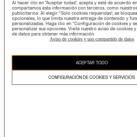
COOKIES
Al hacer clic en “Aceptar todas”, acepta y está de acuerdo e
compartamos esta información con terceros, como nuestros
LIBRO DE
publicitarios. Al elegir “Solo cookies requeridas”, se bloque
RECLAMACIO
opcionales, lo que limita nuestra entrega de contenido y fu
personalizadas. Haga clic en “Configuración de cookies y se
personalizar sus opciones. Visite nuestro aviso de cookies 
de datos para obtener más información.
Aviso de cookies y uso compartido de datos
Ecuador ($)
ACEPTAR TODO
CAMBIAR REGIÓN
CONFIGURACIÓN DE COOKIES Y SERVICIOS
El contenido de esta página web está protegido por copyright y es
propiedad de H&M Hennes & Mauritz AB.