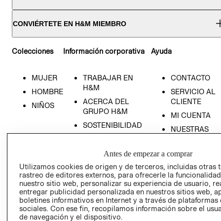
CONVIÉRTETE EN H&M MIEMBRO
Colecciones
Información corporativa
Ayuda
MUJER
TRABAJAR EN
CONTACTO
H&M
RECIÉN NACIDO
HOMBRE
SERVICIO AL
ACERCA DEL
CLIENTE
NIÑOS
NOVEDADES
GRUPO H&M
MI CUENTA
SOSTENIBILIDAD
NUESTRAS
PRENSA
TIENDAS
RELACIÓN CON
TÉRMINOS Y
Antes de empezar a comprar
INVERSONISTAS
CONDICIONE
Utilizamos cookies de origen y de terceros, incluidas otras 
rastreo de editores externos, para ofrecerle la funcionalid
POLÍTICA
AVISO DE
nuestro sitio web, personalizar su experiencia de usuario, rea
EMPRESARIAL
PRIVACIDAD
entregar publicidad personalizada en nuestros sitios web, a
boletines informativos en Internet y a través de plataformas
GIFT CARD
sociales. Con ese fin, recopilamos información sobre el usua
AVISO DE
de navegación y el dispositivo.