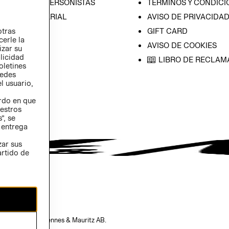
CIÓN CON INVERSONISTAS
TÉRMINOS Y CONDICI
ICA EMPRESARIAL
AVISO DE PRIVACIDA
otras
GIFT CARD
cerle la
AVISO DE COOKIES
izar su
blicidad
LIBRO DE RECLAM
oletines
redes
l usuario,
erdo en que
estros
”, se
 entrega
zar sus
artido de
opiedad de H&M Hennes & Mauritz AB.