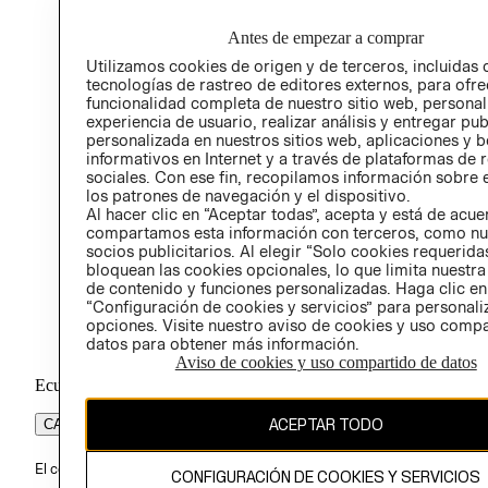
RELA
POLÍT
Antes de empezar a comprar
Utilizamos cookies de origen y de terceros, incluidas 
tecnologías de rastreo de editores externos, para ofre
funcionalidad completa de nuestro sitio web, personal
experiencia de usuario, realizar análisis y entregar pu
personalizada en nuestros sitios web, aplicaciones y b
informativos en Internet y a través de plataformas de 
sociales. Con ese fin, recopilamos información sobre e
los patrones de navegación y el dispositivo.
Al hacer clic en “Aceptar todas”, acepta y está de acu
compartamos esta información con terceros, como nu
socios publicitarios. Al elegir “Solo cookies requeridas
bloquean las cookies opcionales, lo que limita nuestra
de contenido y funciones personalizadas. Haga clic en
“Configuración de cookies y servicios” para personali
opciones. Visite nuestro aviso de cookies y uso comp
datos para obtener más información.
Aviso de cookies y uso compartido de datos
Ecuador ($)
ACEPTAR TODO
CAMBIAR REGIÓN
El contenido de esta página web está protegido por copyright y es pr
CONFIGURACIÓN DE COOKIES Y SERVICIOS