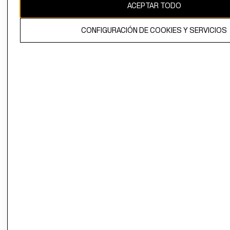
ACEPTAR TODO
El contenido de esta página web está protegido por copyright y es
CONFIGURACIÓN DE COOKIES Y SERVICIOS
propiedad de H&M Hennes & Mauritz AB.