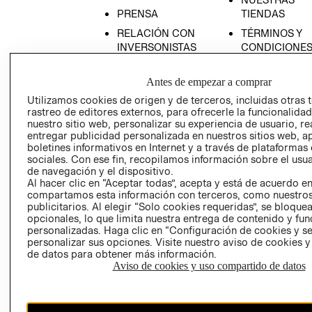
PRENSA
TIENDAS
RELACIÓN CON
TÉRMINOS Y
INVERSONISTAS
CONDICIONE
POLÍTICA
AVISO DE
EMPRESARIAL
PRIVACIDAD
Antes de empezar a comprar
Utilizamos cookies de origen y de terceros, incluidas otras 
GIFT CARD
rastreo de editores externos, para ofrecerle la funcionalid
AVISO DE
nuestro sitio web, personalizar su experiencia de usuario, rea
COOKIES
entregar publicidad personalizada en nuestros sitios web, a
boletines informativos en Internet y a través de plataformas
LIBRO DE
sociales. Con ese fin, recopilamos información sobre el usua
RECLAMACIO
de navegación y el dispositivo.
Al hacer clic en “Aceptar todas”, acepta y está de acuerdo e
compartamos esta información con terceros, como nuestros
publicitarios. Al elegir “Solo cookies requeridas”, se bloque
opcionales, lo que limita nuestra entrega de contenido y fu
personalizadas. Haga clic en “Configuración de cookies y se
personalizar sus opciones. Visite nuestro aviso de cookies 
de datos para obtener más información.
Ecuador ($)
Aviso de cookies y uso compartido de datos
CAMBIAR REGIÓN