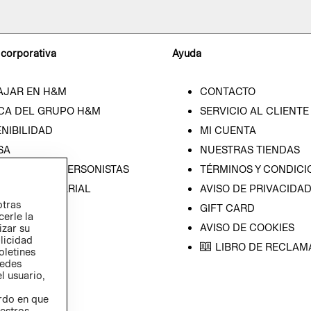
 corporativa
Ayuda
AJAR EN H&M
CONTACTO
CA DEL GRUPO H&M
SERVICIO AL CLIENTE
NIBILIDAD
MI CUENTA
SA
NUESTRAS TIENDAS
CIÓN CON INVERSONISTAS
TÉRMINOS Y CONDICI
ICA EMPRESARIAL
AVISO DE PRIVACIDA
otras
GIFT CARD
cerle la
AVISO DE COOKIES
izar su
blicidad
LIBRO DE RECLAM
oletines
redes
l usuario,
erdo en que
estros