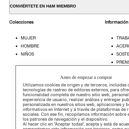
CONVIÉRTETE EN H&M MIEMBRO
Colecciones
Información
MUJER
TRAB
HOMBRE
ACER
NIÑOS
SOSTE
PREN
RELA
Antes de empezar a comprar
POLÍT
Utilizamos cookies de origen y de terceros, incluidas 
tecnologías de rastreo de editores externos, para ofre
funcionalidad completa de nuestro sitio web, personal
experiencia de usuario, realizar análisis y entregar pu
personalizada en nuestros sitios web, aplicaciones y b
informativos en Internet y a través de plataformas de 
sociales. Con ese fin, recopilamos información sobre e
los patrones de navegación y el dispositivo.
Al hacer clic en “Aceptar todas”, acepta y está de acu
compartamos esta información con terceros, como nu