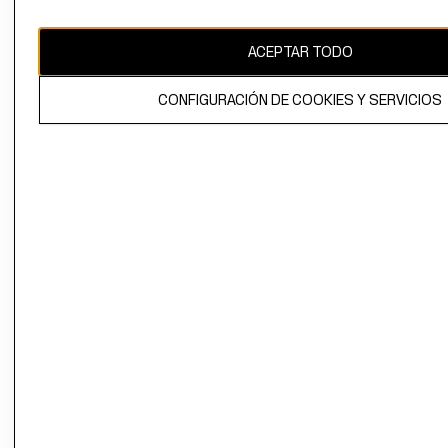
CAMBIAR REGIÓN
ACEPTAR TODO
CONFIGURACIÓN DE COOKIES Y SERVICIOS
El contenido de esta página web está protegido por copyright y es
propiedad de H&M Hennes & Mauritz AB.