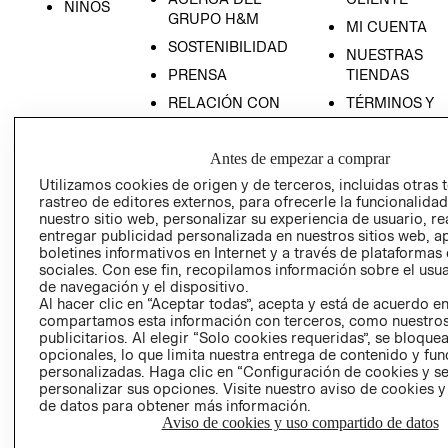
NIÑOS
GRUPO H&M
MI CUENTA
SOSTENIBILIDAD
NUESTRAS
PRENSA
TIENDAS
RELACIÓN CON
TÉRMINOS Y
INVERSONISTAS
CONDICIONE
POLÍTICA
AVISO DE
Antes de empezar a comprar
EMPRESARIAL
PRIVACIDAD
Utilizamos cookies de origen y de terceros, incluidas otras 
GIFT CARD
rastreo de editores externos, para ofrecerle la funcionalid
nuestro sitio web, personalizar su experiencia de usuario, rea
AVISO DE
entregar publicidad personalizada en nuestros sitios web, a
COOKIES
boletines informativos en Internet y a través de plataformas
sociales. Con ese fin, recopilamos información sobre el usua
LIBRO DE
de navegación y el dispositivo.
RECLAMACIO
Al hacer clic en “Aceptar todas”, acepta y está de acuerdo e
compartamos esta información con terceros, como nuestros
publicitarios. Al elegir “Solo cookies requeridas”, se bloque
opcionales, lo que limita nuestra entrega de contenido y fu
personalizadas. Haga clic en “Configuración de cookies y se
personalizar sus opciones. Visite nuestro aviso de cookies 
de datos para obtener más información.
Aviso de cookies y uso compartido de datos
Ecuador ($)