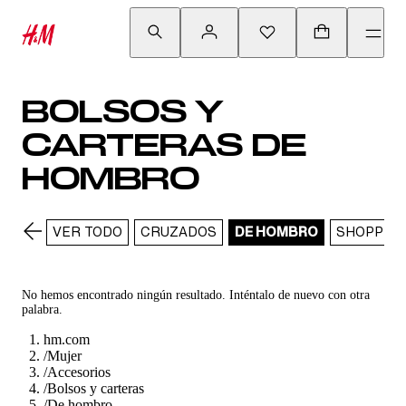
BOLSOS Y
CARTERAS DE
HOMBRO
VER TODO
CRUZADOS
DE HOMBRO
SHOPPER
No hemos encontrado ningún resultado. Inténtalo de nuevo con otra
palabra.
hm.com
/
Mujer
/
Accesorios
/
Bolsos y carteras
/
De hombro