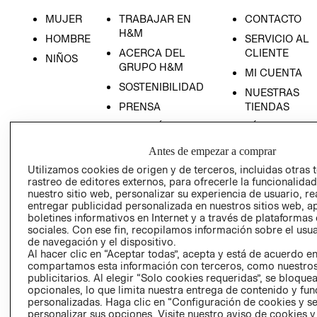
MUJER
TRABAJAR EN
CONTACTO
H&M
HOMBRE
SERVICIO AL
ACERCA DEL
CLIENTE
NIÑOS
GRUPO H&M
MI CUENTA
SOSTENIBILIDAD
NUESTRAS
PRENSA
TIENDAS
RELACIÓN CON
TÉRMINOS Y
INVERSONISTAS
CONDICIONE
Antes de empezar a comprar
POLÍTICA
AVISO DE
Utilizamos cookies de origen y de terceros, incluidas otras 
EMPRESARIAL
PRIVACIDAD
rastreo de editores externos, para ofrecerle la funcionalid
nuestro sitio web, personalizar su experiencia de usuario, rea
GIFT CARD
entregar publicidad personalizada en nuestros sitios web, a
AVISO DE
boletines informativos en Internet y a través de plataformas
COOKIES
sociales. Con ese fin, recopilamos información sobre el usua
de navegación y el dispositivo.
LIBRO DE
Al hacer clic en “Aceptar todas”, acepta y está de acuerdo e
RECLAMACIO
compartamos esta información con terceros, como nuestros
publicitarios. Al elegir “Solo cookies requeridas”, se bloque
opcionales, lo que limita nuestra entrega de contenido y fu
personalizadas. Haga clic en “Configuración de cookies y se
personalizar sus opciones. Visite nuestro aviso de cookies 