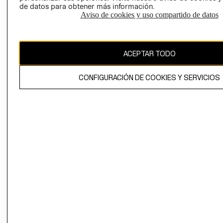
de datos para obtener más información.
Aviso de cookies y uso compartido de datos
Ecuador ($)
CAMBIAR REGIÓN
ACEPTAR TODO
CONFIGURACIÓN DE COOKIES Y SERVICIOS
El contenido de esta página web está protegido por copyright y es
propiedad de H&M Hennes & Mauritz AB.