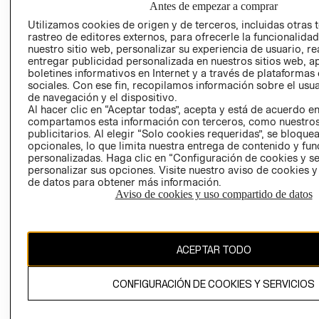
Antes de empezar a comprar
AVISO DE
Utilizamos cookies de origen y de terceros, incluidas otras 
COOKIES
rastreo de editores externos, para ofrecerle la funcionalid
nuestro sitio web, personalizar su experiencia de usuario, rea
LIBRO DE
entregar publicidad personalizada en nuestros sitios web, a
RECLAMACIO
boletines informativos en Internet y a través de plataformas
sociales. Con ese fin, recopilamos información sobre el usua
de navegación y el dispositivo.
Al hacer clic en “Aceptar todas”, acepta y está de acuerdo e
compartamos esta información con terceros, como nuestros
publicitarios. Al elegir “Solo cookies requeridas”, se bloque
opcionales, lo que limita nuestra entrega de contenido y fu
personalizadas. Haga clic en “Configuración de cookies y se
Ecuador ($)
personalizar sus opciones. Visite nuestro aviso de cookies 
de datos para obtener más información.
CAMBIAR REGIÓN
Aviso de cookies y uso compartido de datos
ACEPTAR TODO
El contenido de esta página web está protegido por copyright y es
propiedad de H&M Hennes & Mauritz AB.
CONFIGURACIÓN DE COOKIES Y SERVICIOS