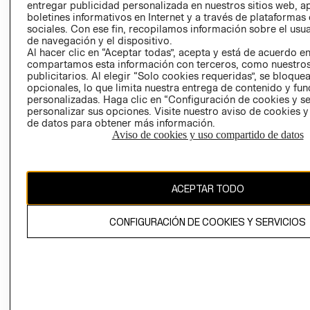
entregar publicidad personalizada en nuestros sitios web, a
boletines informativos en Internet y a través de plataformas
sociales. Con ese fin, recopilamos información sobre el usua
de navegación y el dispositivo.
Al hacer clic en “Aceptar todas”, acepta y está de acuerdo e
compartamos esta información con terceros, como nuestros
publicitarios. Al elegir “Solo cookies requeridas”, se bloque
Ecuador ($)
opcionales, lo que limita nuestra entrega de contenido y fu
personalizadas. Haga clic en “Configuración de cookies y se
personalizar sus opciones. Visite nuestro aviso de cookies 
CAMBIAR REGIÓN
de datos para obtener más información.
RECIÉN NACIDO
Aviso de cookies y uso compartido de datos
NOVEDADES
El contenido de esta página web está protegido por copyright y es
propiedad de H&M Hennes & Mauritz AB.
ACEPTAR TODO
CONFIGURACIÓN DE COOKIES Y SERVICIOS