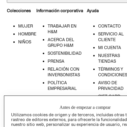
Colecciones
Información corporativa
Ayuda
MUJER
TRABAJAR EN
CONTACTO
H&M
HOMBRE
SERVICIO AL
ACERCA DEL
CLIENTE
NIÑOS
GRUPO H&M
MI CUENTA
SOSTENIBILIDAD
NUESTRAS
PRENSA
TIENDAS
RELACIÓN CON
TÉRMINOS Y
INVERSONISTAS
CONDICIONE
POLÍTICA
AVISO DE
EMPRESARIAL
PRIVACIDAD
GIFT CARD
AVISO DE
Antes de empezar a comprar
COOKIES
Utilizamos cookies de origen y de terceros, incluidas otras 
LIBRO DE
rastreo de editores externos, para ofrecerle la funcionalid
RECLAMACIO
nuestro sitio web, personalizar su experiencia de usuario, rea