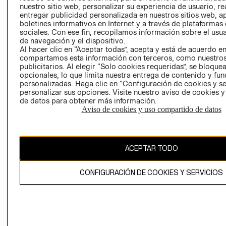
nuestro sitio web, personalizar su experiencia de usuario, rea
RECLAMACIO
entregar publicidad personalizada en nuestros sitios web, a
boletines informativos en Internet y a través de plataformas
sociales. Con ese fin, recopilamos información sobre el usua
de navegación y el dispositivo.
Al hacer clic en “Aceptar todas”, acepta y está de acuerdo e
compartamos esta información con terceros, como nuestros
publicitarios. Al elegir “Solo cookies requeridas”, se bloque
opcionales, lo que limita nuestra entrega de contenido y fu
Ecuador ($)
personalizadas. Haga clic en “Configuración de cookies y se
personalizar sus opciones. Visite nuestro aviso de cookies 
CAMBIAR REGIÓN
de datos para obtener más información.
Aviso de cookies y uso compartido de datos
El contenido de esta página web está protegido por copyright y es
ACEPTAR TODO
propiedad de H&M Hennes & Mauritz AB.
CONFIGURACIÓN DE COOKIES Y SERVICIOS