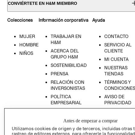
CONVIÉRTETE EN H&M MIEMBRO
Colecciones
Información corporativa
Ayuda
MUJER
TRABAJAR EN
CONTACTO
H&M
HOMBRE
SERVICIO AL
ACERCA DEL
CLIENTE
NIÑOS
GRUPO H&M
MI CUENTA
SOSTENIBILIDAD
NUESTRAS
PRENSA
TIENDAS
RELACIÓN CON
TÉRMINOS Y
INVERSONISTAS
CONDICIONE
POLÍTICA
AVISO DE
EMPRESARIAL
PRIVACIDAD
GIFT CARD
AVISO DE
Antes de empezar a comprar
COOKIES
Utilizamos cookies de origen y de terceros, incluidas otras 
rastreo de editores externos, para ofrecerle la funcionalid
LIBRO DE