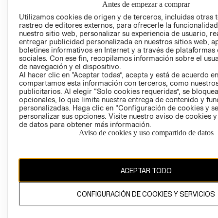
Antes de empezar a comprar
AVISO DE
Utilizamos cookies de origen y de terceros, incluidas otras 
COOKIES
rastreo de editores externos, para ofrecerle la funcionalid
nuestro sitio web, personalizar su experiencia de usuario, rea
LIBRO DE
entregar publicidad personalizada en nuestros sitios web, a
RECLAMACIO
boletines informativos en Internet y a través de plataformas
sociales. Con ese fin, recopilamos información sobre el usua
de navegación y el dispositivo.
Al hacer clic en “Aceptar todas”, acepta y está de acuerdo e
compartamos esta información con terceros, como nuestros
publicitarios. Al elegir “Solo cookies requeridas”, se bloque
opcionales, lo que limita nuestra entrega de contenido y fu
personalizadas. Haga clic en “Configuración de cookies y se
Ecuador ($)
personalizar sus opciones. Visite nuestro aviso de cookies 
de datos para obtener más información.
CAMBIAR REGIÓN
Aviso de cookies y uso compartido de datos
ACEPTAR TODO
El contenido de esta página web está protegido por copyright y es
propiedad de H&M Hennes & Mauritz AB.
CONFIGURACIÓN DE COOKIES Y SERVICIOS