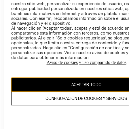
nuestro sitio web, personalizar su experiencia de usuario, rea
RECLAMACIO
entregar publicidad personalizada en nuestros sitios web, a
boletines informativos en Internet y a través de plataformas
sociales. Con ese fin, recopilamos información sobre el usua
de navegación y el dispositivo.
Al hacer clic en “Aceptar todas”, acepta y está de acuerdo e
compartamos esta información con terceros, como nuestros
publicitarios. Al elegir “Solo cookies requeridas”, se bloque
opcionales, lo que limita nuestra entrega de contenido y fu
Ecuador ($)
personalizadas. Haga clic en “Configuración de cookies y se
personalizar sus opciones. Visite nuestro aviso de cookies 
CAMBIAR REGIÓN
de datos para obtener más información.
Aviso de cookies y uso compartido de datos
El contenido de esta página web está protegido por copyright y es
ACEPTAR TODO
propiedad de H&M Hennes & Mauritz AB.
CONFIGURACIÓN DE COOKIES Y SERVICIOS