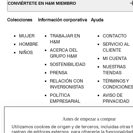
CONVIÉRTETE EN H&M MIEMBRO
Colecciones
Información corporativa
Ayuda
MUJER
TRABAJAR EN
CONTACTO
H&M
HOMBRE
SERVICIO AL
ACERCA DEL
CLIENTE
NIÑOS
GRUPO H&M
MI CUENTA
SOSTENIBILIDAD
NUESTRAS
PRENSA
TIENDAS
RELACIÓN CON
TÉRMINOS Y
INVERSONISTAS
CONDICIONE
POLÍTICA
AVISO DE
EMPRESARIAL
PRIVACIDAD
GIFT CARD
AVISO DE
Antes de empezar a comprar
COOKIES
Utilizamos cookies de origen y de terceros, incluidas otras 
rastreo de editores externos, para ofrecerle la funcionalid
LIBRO DE