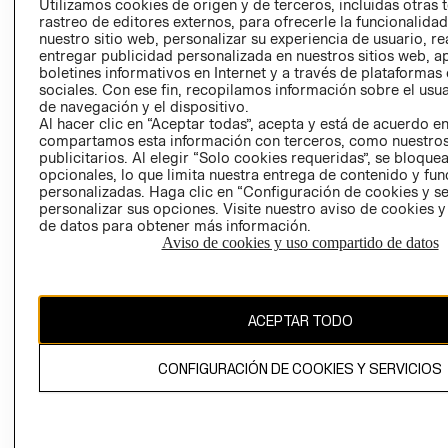
Utilizamos cookies de origen y de terceros, incluidas otras 
COOKIES
rastreo de editores externos, para ofrecerle la funcionalid
LIBRO DE
nuestro sitio web, personalizar su experiencia de usuario, rea
RECLAMACIO
entregar publicidad personalizada en nuestros sitios web, a
boletines informativos en Internet y a través de plataformas
sociales. Con ese fin, recopilamos información sobre el usua
de navegación y el dispositivo.
Al hacer clic en “Aceptar todas”, acepta y está de acuerdo e
compartamos esta información con terceros, como nuestros
publicitarios. Al elegir “Solo cookies requeridas”, se bloque
opcionales, lo que limita nuestra entrega de contenido y fu
Ecuador ($)
personalizadas. Haga clic en “Configuración de cookies y se
personalizar sus opciones. Visite nuestro aviso de cookies 
de datos para obtener más información.
CAMBIAR REGIÓN
Aviso de cookies y uso compartido de datos
El contenido de esta página web está protegido por copyright y es
ACEPTAR TODO
propiedad de H&M Hennes & Mauritz AB.
CONFIGURACIÓN DE COOKIES Y SERVICIOS