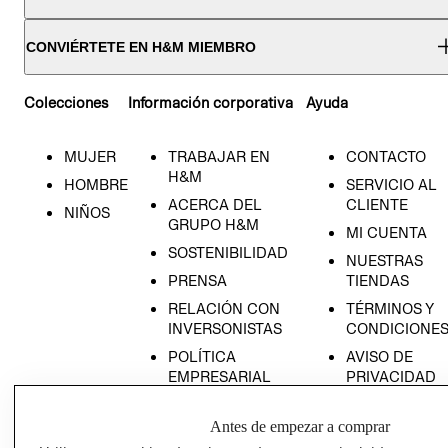
CONVIÉRTETE EN H&M MIEMBRO
Colecciones
Información corporativa
Ayuda
MUJER
TRABAJAR EN
CONTACTO
H&M
HOMBRE
SERVICIO AL
ACERCA DEL
CLIENTE
NIÑOS
GRUPO H&M
MI CUENTA
SOSTENIBILIDAD
NUESTRAS
PRENSA
TIENDAS
RELACIÓN CON
TÉRMINOS Y
INVERSONISTAS
CONDICIONE
POLÍTICA
AVISO DE
EMPRESARIAL
PRIVACIDAD
GIFT CARD
Antes de empezar a comprar
AVISO DE