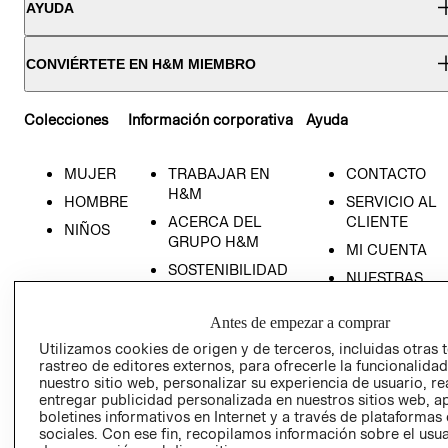
AYUDA
CONVIÉRTETE EN H&M MIEMBRO
Colecciones
Información corporativa
Ayuda
MUJER
TRABAJAR EN
CONTACTO
H&M
HOMBRE
SERVICIO AL
ACERCA DEL
CLIENTE
NIÑOS
GRUPO H&M
MI CUENTA
SOSTENIBILIDAD
NUESTRAS
PRENSA
TIENDAS
Antes de empezar a comprar
RELACIÓN CON
TÉRMINOS Y
INVERSONISTAS
CONDICIONE
Utilizamos cookies de origen y de terceros, incluidas otras 
rastreo de editores externos, para ofrecerle la funcionalid
POLÍTICA
AVISO DE
nuestro sitio web, personalizar su experiencia de usuario, rea
EMPRESARIAL
PRIVACIDAD
entregar publicidad personalizada en nuestros sitios web, a
boletines informativos en Internet y a través de plataformas
GIFT CARD
sociales. Con ese fin, recopilamos información sobre el usua