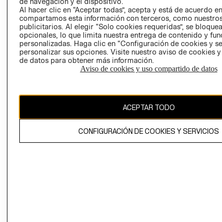
AVISO DE
de navegación y el dispositivo.
Al hacer clic en “Aceptar todas”, acepta y está de acuerdo e
COOKIES
compartamos esta información con terceros, como nuestros
LIBRO DE
publicitarios. Al elegir “Solo cookies requeridas”, se bloque
RECLAMACIO
opcionales, lo que limita nuestra entrega de contenido y fu
personalizadas. Haga clic en “Configuración de cookies y se
personalizar sus opciones. Visite nuestro aviso de cookies 
de datos para obtener más información.
Aviso de cookies y uso compartido de datos
Ecuador ($)
ACEPTAR TODO
CAMBIAR REGIÓN
CONFIGURACIÓN DE COOKIES Y SERVICIOS
El contenido de esta página web está protegido por copyright y es
propiedad de H&M Hennes & Mauritz AB.