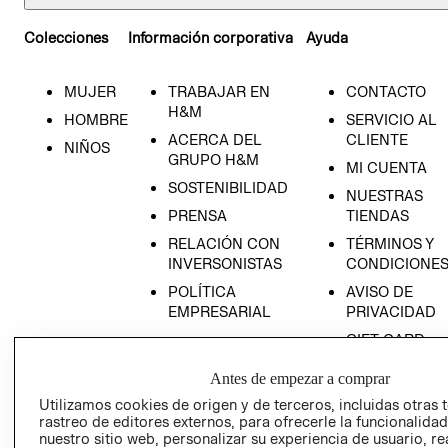
Colecciones
Información corporativa
Ayuda
MUJER
TRABAJAR EN
CONTACTO
H&M
HOMBRE
SERVICIO AL
ACERCA DEL
CLIENTE
NIÑOS
GRUPO H&M
MI CUENTA
SOSTENIBILIDAD
NUESTRAS
PRENSA
TIENDAS
RELACIÓN CON
TÉRMINOS Y
INVERSONISTAS
CONDICIONE
POLÍTICA
AVISO DE
EMPRESARIAL
PRIVACIDAD
GIFT CARD
AVISO DE
Antes de empezar a comprar
COOKIES
Utilizamos cookies de origen y de terceros, incluidas otras 
LIBRO DE
rastreo de editores externos, para ofrecerle la funcionalid
RECLAMACIO
nuestro sitio web, personalizar su experiencia de usuario, rea