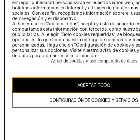
entregar publicidad personalizada en nuestros sitios web, a
boletines informativos en Internet y a través de plataformas
sociales. Con ese fin, recopilamos información sobre el usua
de navegación y el dispositivo.
Al hacer clic en “Aceptar todas”, acepta y está de acuerdo e
compartamos esta información con terceros, como nuestros
publicitarios. Al elegir “Solo cookies requeridas”, se bloque
Ecuador ($)
opcionales, lo que limita nuestra entrega de contenido y fu
personalizadas. Haga clic en “Configuración de cookies y se
personalizar sus opciones. Visite nuestro aviso de cookies 
CAMBIAR REGIÓN
de datos para obtener más información.
RECIÉN NACIDO
Aviso de cookies y uso compartido de datos
NOVEDADES
El contenido de esta página web está protegido por copyright y es
propiedad de H&M Hennes & Mauritz AB.
ACEPTAR TODO
CONFIGURACIÓN DE COOKIES Y SERVICIOS