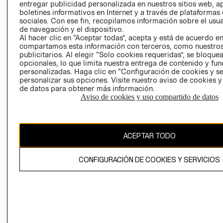
entregar publicidad personalizada en nuestros sitios web, a
boletines informativos en Internet y a través de plataformas
sociales. Con ese fin, recopilamos información sobre el usua
de navegación y el dispositivo.
Al hacer clic en “Aceptar todas”, acepta y está de acuerdo e
compartamos esta información con terceros, como nuestros
publicitarios. Al elegir “Solo cookies requeridas”, se bloque
Ecuador ($)
opcionales, lo que limita nuestra entrega de contenido y fu
personalizadas. Haga clic en “Configuración de cookies y se
personalizar sus opciones. Visite nuestro aviso de cookies 
CAMBIAR REGIÓN
de datos para obtener más información.
RECIÉN NACIDO
Aviso de cookies y uso compartido de datos
NOVEDADES
El contenido de esta página web está protegido por copyright y es
propiedad de H&M Hennes & Mauritz AB.
ACEPTAR TODO
CONFIGURACIÓN DE COOKIES Y SERVICIOS