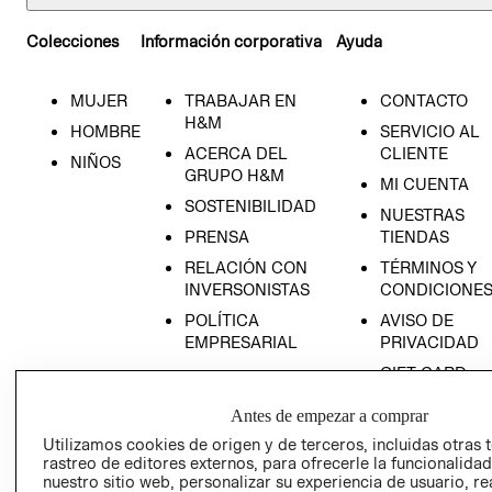
Colecciones
Información corporativa
Ayuda
MUJER
TRABAJAR EN
CONTACTO
H&M
HOMBRE
SERVICIO AL
ACERCA DEL
CLIENTE
NIÑOS
GRUPO H&M
MI CUENTA
SOSTENIBILIDAD
NUESTRAS
PRENSA
TIENDAS
RELACIÓN CON
TÉRMINOS Y
INVERSONISTAS
CONDICIONE
POLÍTICA
AVISO DE
EMPRESARIAL
PRIVACIDAD
GIFT CARD
AVISO DE
Antes de empezar a comprar
COOKIES
Utilizamos cookies de origen y de terceros, incluidas otras 
LIBRO DE
rastreo de editores externos, para ofrecerle la funcionalid
RECLAMACIO
nuestro sitio web, personalizar su experiencia de usuario, rea