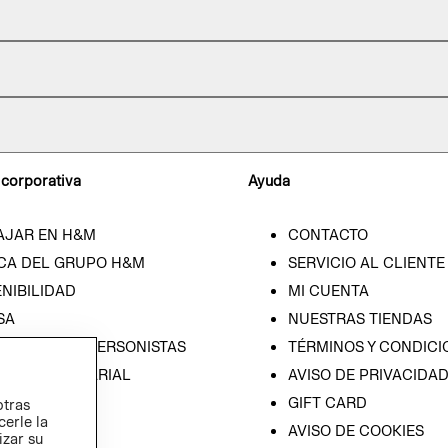
 corporativa
Ayuda
AJAR EN H&M
CONTACTO
CA DEL GRUPO H&M
SERVICIO AL CLIENTE
NIBILIDAD
MI CUENTA
SA
NUESTRAS TIENDAS
CIÓN CON INVERSONISTAS
TÉRMINOS Y CONDICI
ICA EMPRESARIAL
AVISO DE PRIVACIDA
GIFT CARD
otras
cerle la
AVISO DE COOKIES
izar su