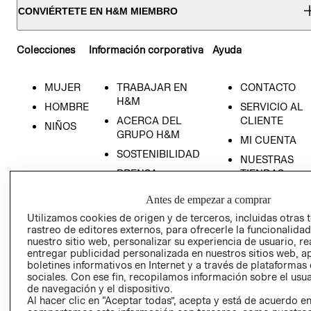
CONVIÉRTETE EN H&M MIEMBRO
Colecciones
Información corporativa
Ayuda
MUJER
TRABAJAR EN
CONTACTO
H&M
HOMBRE
SERVICIO AL
ACERCA DEL
CLIENTE
NIÑOS
RECIÉN NACIDO
GRUPO H&M
MI CUENTA
NOVEDADES
SOSTENIBILIDAD
NUESTRAS
PRENSA
TIENDAS
RELACIÓN CON
TÉRMINOS Y
Antes de empezar a comprar
INVERSONISTAS
CONDICIONE
Utilizamos cookies de origen y de terceros, incluidas otras 
POLÍTICA
AVISO DE
rastreo de editores externos, para ofrecerle la funcionalid
EMPRESARIAL
PRIVACIDAD
nuestro sitio web, personalizar su experiencia de usuario, rea
entregar publicidad personalizada en nuestros sitios web, a
GIFT CARD
boletines informativos en Internet y a través de plataformas
sociales. Con ese fin, recopilamos información sobre el usua
AVISO DE
de navegación y el dispositivo.
COOKIES
Al hacer clic en “Aceptar todas”, acepta y está de acuerdo e