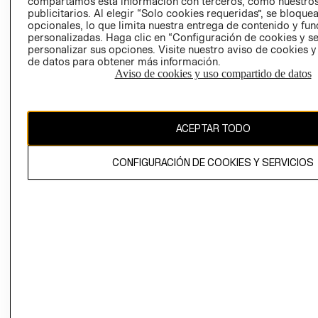
compartamos esta información con terceros, como nuestros
LIBRO DE
publicitarios. Al elegir “Solo cookies requeridas”, se bloque
RECLAMACIO
opcionales, lo que limita nuestra entrega de contenido y fu
personalizadas. Haga clic en “Configuración de cookies y se
personalizar sus opciones. Visite nuestro aviso de cookies 
de datos para obtener más información.
Aviso de cookies y uso compartido de datos
Ecuador ($)
ACEPTAR TODO
CAMBIAR REGIÓN
CONFIGURACIÓN DE COOKIES Y SERVICIOS
El contenido de esta página web está protegido por copyright y es
propiedad de H&M Hennes & Mauritz AB.