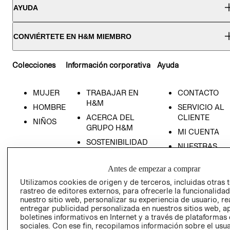
AYUDA
CONVIÉRTETE EN H&M MIEMBRO
Colecciones
Información corporativa
Ayuda
MUJER
TRABAJAR EN
CONTACTO
RECIÉN NACIDO
H&M
HOMBRE
SERVICIO AL
NOVEDADES
ACERCA DEL
CLIENTE
NIÑOS
GRUPO H&M
MI CUENTA
SOSTENIBILIDAD
NUESTRAS
PRENSA
TIENDAS
Antes de empezar a comprar
RELACIÓN CON
TÉRMINOS Y
INVERSONISTAS
CONDICIONE
Utilizamos cookies de origen y de terceros, incluidas otras 
rastreo de editores externos, para ofrecerle la funcionalid
POLÍTICA
AVISO DE
nuestro sitio web, personalizar su experiencia de usuario, rea
EMPRESARIAL
PRIVACIDAD
entregar publicidad personalizada en nuestros sitios web, a
boletines informativos en Internet y a través de plataformas
GIFT CARD
sociales. Con ese fin, recopilamos información sobre el usua