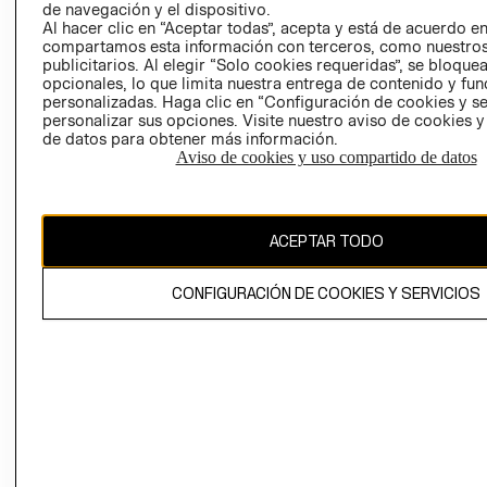
de navegación y el dispositivo.
AVISO DE
Al hacer clic en “Aceptar todas”, acepta y está de acuerdo e
COOKIES
compartamos esta información con terceros, como nuestros
LIBRO DE
publicitarios. Al elegir “Solo cookies requeridas”, se bloque
opcionales, lo que limita nuestra entrega de contenido y fu
RECLAMACIO
personalizadas. Haga clic en “Configuración de cookies y se
personalizar sus opciones. Visite nuestro aviso de cookies 
de datos para obtener más información.
Aviso de cookies y uso compartido de datos
Ecuador ($)
ACEPTAR TODO
CAMBIAR REGIÓN
CONFIGURACIÓN DE COOKIES Y SERVICIOS
El contenido de esta página web está protegido por copyright y es
propiedad de H&M Hennes & Mauritz AB.