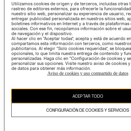
Utilizamos cookies de origen y de terceros, incluidas otras 
DES
COOKIES
rastreo de editores externos, para ofrecerle la funcionalid
LIBRO DE
nuestro sitio web, personalizar su experiencia de usuario, rea
RECLAMACIO
entregar publicidad personalizada en nuestros sitios web, a
boletines informativos en Internet y a través de plataformas
sociales. Con ese fin, recopilamos información sobre el usua
de navegación y el dispositivo.
Al hacer clic en “Aceptar todas”, acepta y está de acuerdo e
compartamos esta información con terceros, como nuestros
publicitarios. Al elegir “Solo cookies requeridas”, se bloque
opcionales, lo que limita nuestra entrega de contenido y fu
personalizadas. Haga clic en “Configuración de cookies y se
Ecuador ($)
personalizar sus opciones. Visite nuestro aviso de cookies 
de datos para obtener más información.
CAMBIAR REGIÓN
Aviso de cookies y uso compartido de datos
ACEPTAR TODO
El contenido de esta página web está protegido por copyright y es
propiedad de H&M Hennes & Mauritz AB.
CONFIGURACIÓN DE COOKIES Y SERVICIOS