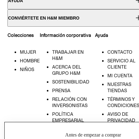
AYUDA
CONVIÉRTETE EN H&M MIEMBRO
Colecciones
Información corporativa
Ayuda
MUJER
TRABAJAR EN
CONTACTO
H&M
HOMBRE
SERVICIO AL
ACERCA DEL
CLIENTE
NIÑOS
GRUPO H&M
MI CUENTA
SOSTENIBILIDAD
NUESTRAS
PRENSA
TIENDAS
RELACIÓN CON
TÉRMINOS Y
INVERSONISTAS
CONDICIONE
POLÍTICA
AVISO DE
EMPRESARIAL
PRIVACIDAD
GIFT CARD
NACIDO
Antes de empezar a comprar
AVISO DE