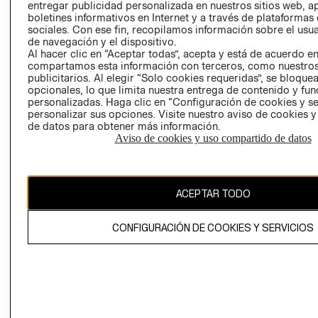
entregar publicidad personalizada en nuestros sitios web, a
boletines informativos en Internet y a través de plataformas
sociales. Con ese fin, recopilamos información sobre el usua
de navegación y el dispositivo.
Al hacer clic en “Aceptar todas”, acepta y está de acuerdo e
compartamos esta información con terceros, como nuestros
publicitarios. Al elegir “Solo cookies requeridas”, se bloque
Ecuador ($)
opcionales, lo que limita nuestra entrega de contenido y fu
personalizadas. Haga clic en “Configuración de cookies y se
personalizar sus opciones. Visite nuestro aviso de cookies 
CAMBIAR REGIÓN
de datos para obtener más información.
RECIÉN NACIDO
Aviso de cookies y uso compartido de datos
NOVEDADES
El contenido de esta página web está protegido por copyright y es
propiedad de H&M Hennes & Mauritz AB.
ACEPTAR TODO
CONFIGURACIÓN DE COOKIES Y SERVICIOS