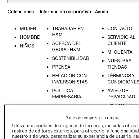
Colecciones
Información corporativa
Ayuda
MUJER
TRABAJAR EN
CONTACTO
H&M
HOMBRE
SERVICIO AL
ACERCA DEL
CLIENTE
NIÑOS
GRUPO H&M
MI CUENTA
SOSTENIBILIDAD
NUESTRAS
PRENSA
TIENDAS
RELACIÓN CON
TÉRMINOS Y
INVERSONISTAS
CONDICIONE
POLÍTICA
AVISO DE
EMPRESARIAL
PRIVACIDAD
GIFT CARD
AVISO DE
Antes de empezar a comprar
COOKIES
Utilizamos cookies de origen y de terceros, incluidas otras 
LIBRO DE
rastreo de editores externos, para ofrecerle la funcionalid
RECLAMACIO
nuestro sitio web, personalizar su experiencia de usuario, rea